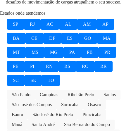
desafios de movimentação de cargas atrapalhem o seu sucesso.
Estados onde atendemos
SP
RJ
AC
AL
AM
AP
BA
CE
DF
ES
GO
MA
MT
MS
MG
PA
PB
PR
PE
PI
RN
RS
RO
RR
SC
SE
TO
São Paulo
Campinas
Ribeirão Preto
Santos
São José dos Campos
Sorocaba
Osasco
Bauru
São José do Rio Preto
Piracicaba
Mauá
Santo André
São Bernardo do Campo