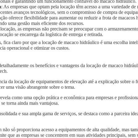
ionais e garantindo um funcionamento confiável do macaco hidráulico.
a
: As empresas que optam pela locação têm acesso a uma variedade de
 recentes avanços tecnológicos, sem o compromisso de compra de equip
ação oferece flexibilidade para aumentar ou reduzir a frota de macaco
ndo uma gestão mais eficiente dos recursos.
 locação, as empresas não precisam se preocupar com o armazenament
ocação se encarrega da logística de entrega e retirada.
, fica claro por que a locação de macaco hidráulico é uma escolha int
a operacional e otimizar os custos.
detalhadamente os benefícios e vantagens da locação de macaco hidrá
tech.
ncia da locação de equipamentos de elevação até a explicação sobre o 
er uma visão abrangente sobre o tema.
revela como uma opção prática e econômica para empresas e profission
se torna ainda mais vantajosa.
solidada e sua ampla gama de serviços, se destaca como a parceira idea
 não só proporciona acesso a equipamentos de alta qualidade, mas tam
mite que as empresas se concentrem em suas atividades principais, sem