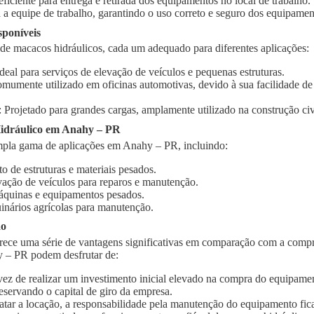
 eficiente para entrega e retirada dos equipamentos no local de trabalho.
 a equipe de trabalho, garantindo o uso correto e seguro dos equipamen
sponíveis
 de macacos hidráulicos, cada um adequado para diferentes aplicações:
Ideal para serviços de elevação de veículos e pequenas estruturas.
omumente utilizado em oficinas automotivas, devido à sua facilidade d
: Projetado para grandes cargas, amplamente utilizado na construção civi
idráulico em Anahy – PR
pla gama de aplicações em Anahy – PR, incluindo:
o de estruturas e materiais pesados.
vação de veículos para reparos e manutenção.
quinas e equipamentos pesados.
inários agrícolas para manutenção.
ão
rece uma série de vantagens significativas em comparação com a compr
y – PR podem desfrutar de:
vez de realizar um investimento inicial elevado na compra do equipament
eservando o capital de giro da empresa.
ratar a locação, a responsabilidade pela manutenção do equipamento fic