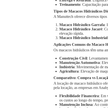
Entrega e Retirada
: Logística
Treinamento
: Capacitação para
Tipos de Macacos Hidráulicos Di
A Manuttech oferece diversos tipos
Macaco Hidráulico Garrafa
: 
Macaco Hidráulico Jacaré
: C
elevação rápida.
Macaco Hidráulico Industrial
Aplicações Comuns do Macaco H
Os macacos hidráulicos têm uma am
Construção Civil
: Levantament
Manutenção Automotiva
: Ele
Indústria
: Movimentação de má
Agricultura
: Elevação de maqu
Comparativo: Compra vs Locaç
A locação de macaco hidráulico ofe
pela locação, as empresas em Anah
Flexibilidade Financeira
: Em 
os custos ao longo do tempo, pr
Manutenção Inclusa
: Ao cont