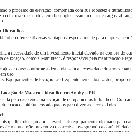
isão o processo de elevação, combinada com sua robustez e durabilidad
 Sua eficácia se estende além do simples levantamento de cargas, abra
ho.
 Hidráulico
dráulico oferece diversas vantagens, especialmente para empresas em A
imina a necessidade de um investimento inicial elevado na compra do e
sa de locação, como a Manuttech, é responsável pela manutenção e rep
te ajustar o uso conforme a demanda, sem a necessidade de armazename
 em uso.
as
: Equipamentos de locação são frequentemente atualizados, proporci
a Locação de Macaco Hidráulico em Anahy – PR
cida pela excelência na locação de equipamentos hidráulicos. Com ano
de macacos hidráulicos adequados para diversas necessidades.
ech
onais qualificados ajudam na escolha do equipamento adequado para cad
ços de manutenção preventiva e corretiva, assegurando a confiabilidad