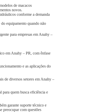
 modelos de macacos
amentos novos.
s hidráulicos conforme a demanda
o do equipamento quando não
eligente para empresas em Anahy –
ulico em Anahy – PR, com ênfase
funcionamento e as aplicações do
ais de diversos setores em Anahy –
l para quem busca eficiência e
bém garante suporte técnico e
 se preocupar com questões