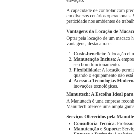
elevação.
A capacidade de controlar com prec
em diversos cenários operacionais.
praticidade nos ambientes de trabal
Vantagens da Locação de Macaco
Optar pela locação de um macaco hi
vantagens, destacam-se:
Custo-benefício
: A locação el
Manutenção Inclusa
: A empre
seu bom funcionamento.
Flexibilidade
: A locação permi
quando o equipamento não está
Acesso a Tecnologias Modern
inovações tecnológicas.
Manuttech: A Escolha Ideal par
A Manuttech é uma empresa reconhe
Manuttech oferece uma ampla gama 
Serviços Oferecidos pela Manutt
Consultoria Técnica
: Profissi
Manutenção e Suporte
: Servi