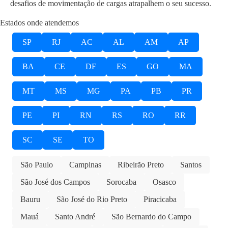
desafios de movimentação de cargas atrapalhem o seu sucesso.
Estados onde atendemos
SP
RJ
AC
AL
AM
AP
BA
CE
DF
ES
GO
MA
MT
MS
MG
PA
PB
PR
PE
PI
RN
RS
RO
RR
SC
SE
TO
São Paulo
Campinas
Ribeirão Preto
Santos
São José dos Campos
Sorocaba
Osasco
Bauru
São José do Rio Preto
Piracicaba
Mauá
Santo André
São Bernardo do Campo