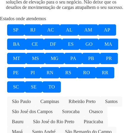
soluções de elevação para o seu negócio. Não deixe que os
desafios de movimentação de cargas atrapalhem o seu sucesso.
Estados onde atendemos
SP
RJ
AC
AL
AM
AP
BA
CE
DF
ES
GO
MA
MT
MS
MG
PA
PB
PR
PE
PI
RN
RS
RO
RR
SC
SE
TO
São Paulo
Campinas
Ribeirão Preto
Santos
São José dos Campos
Sorocaba
Osasco
Bauru
São José do Rio Preto
Piracicaba
Mauá
Santo André
São Bernardo do Campo