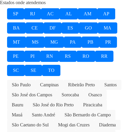
Estados onde atendemos
SP
RJ
AC
AL
AM
AP
BA
CE
DF
ES
GO
MA
MT
MS
MG
PA
PB
PR
PE
PI
RN
RS
RO
RR
SC
SE
TO
São Paulo
Campinas
Ribeirão Preto
Santos
São José dos Campos
Sorocaba
Osasco
Bauru
São José do Rio Preto
Piracicaba
Mauá
Santo André
São Bernardo do Campo
São Caetano do Sul
Mogi das Cruzes
Diadema