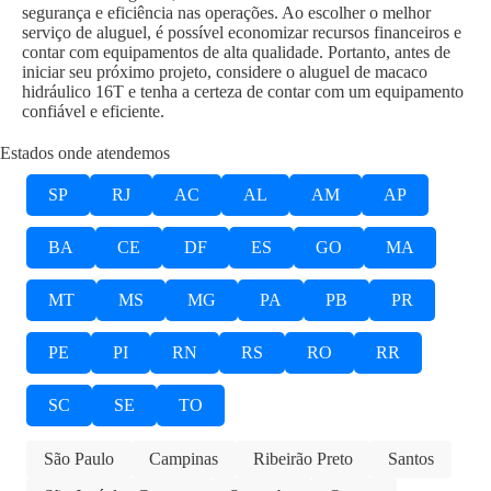
segurança e eficiência nas operações. Ao escolher o melhor
serviço de aluguel, é possível economizar recursos financeiros e
contar com equipamentos de alta qualidade. Portanto, antes de
iniciar seu próximo projeto, considere o aluguel de macaco
hidráulico 16T e tenha a certeza de contar com um equipamento
confiável e eficiente.
Estados onde atendemos
SP
RJ
AC
AL
AM
AP
BA
CE
DF
ES
GO
MA
MT
MS
MG
PA
PB
PR
PE
PI
RN
RS
RO
RR
SC
SE
TO
São Paulo
Campinas
Ribeirão Preto
Santos