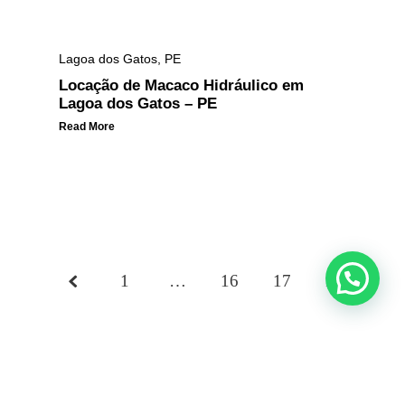
Lagoa dos Gatos
,
PE
Locação de Macaco Hidráulico em
Lagoa dos Gatos – PE
Read More
1
…
Page
16
17
18
18 of
18